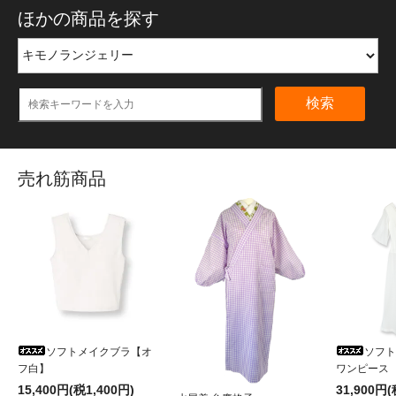
ほかの商品を探す
検索
売れ筋商品
ソフトメイクブラ【オ
ソフ
フ白】
ワンピース
15,400円(税1,400円)
31,900円(