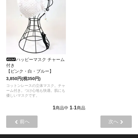
ハッピーマスク チャーム
付き
【ピンク・白・ブルー】
3,850円(税350円)
コットンレースの立体マスク。チャ
ーム付き。つけ心地も快適。肌にも
優しいマスクです。
1
1
1
商品中
-
商品
前へ
次へ