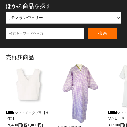
ほかの商品を探す
検索
売れ筋商品
ソフトメイクブラ【オ
ソフ
フ白】
ワンピース
15,400円(税1,400円)
31,900円(