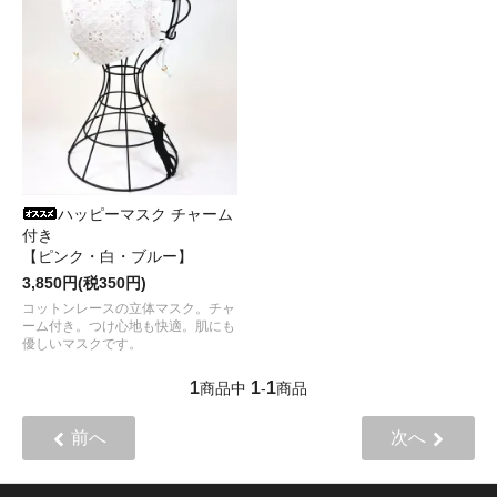
ハッピーマスク チャーム
付き
【ピンク・白・ブルー】
3,850円(税350円)
コットンレースの立体マスク。チャ
ーム付き。つけ心地も快適。肌にも
優しいマスクです。
1
1
1
商品中
-
商品
前へ
次へ