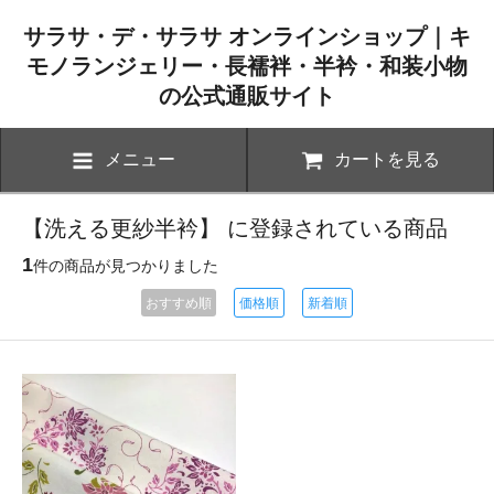
サラサ・デ・サラサ オンラインショップ｜キ
モノランジェリー・長襦袢・半衿・和装小物
の公式通販サイト
メニュー
カートを見る
【洗える更紗半衿】 に登録されている商品
1
件の商品が見つかりました
おすすめ順
価格順
新着順