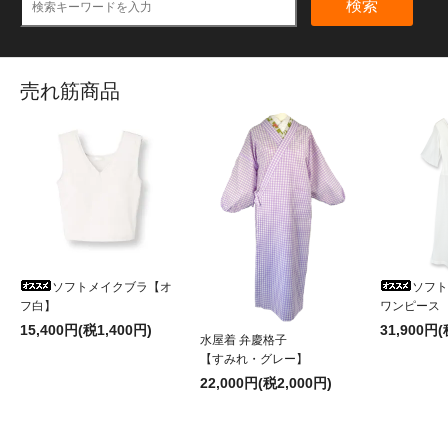
検索
売れ筋商品
ソフトメイクブラ【オ
ソフ
フ白】
ワンピース
15,400円(税1,400円)
31,900円(
水屋着 弁慶格子
【すみれ・グレー】
22,000円(税2,000円)