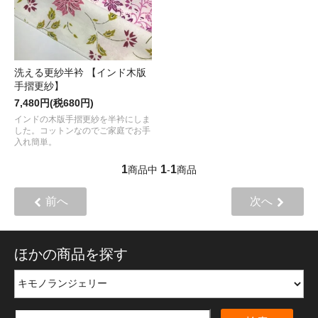
洗える更紗半衿 【インド木版
手摺更紗】
7,480円(税680円)
インドの木版手摺更紗を半衿にしま
した。コットンなのでご家庭でお手
入れ簡単。
1
1
1
商品中
-
商品
前へ
次へ
ほかの商品を探す