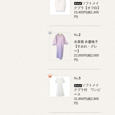
ソフトメイ
クブラ【オフ白】
15,400円(税1,400
円)
2
No.
水屋着 弁慶格子
【すみれ・グレ
ー】
22,000円(税2,000
円)
3
No.
ソフトメイ
クブラ付 ワンピ
ース
31,900円(税2,900
円)