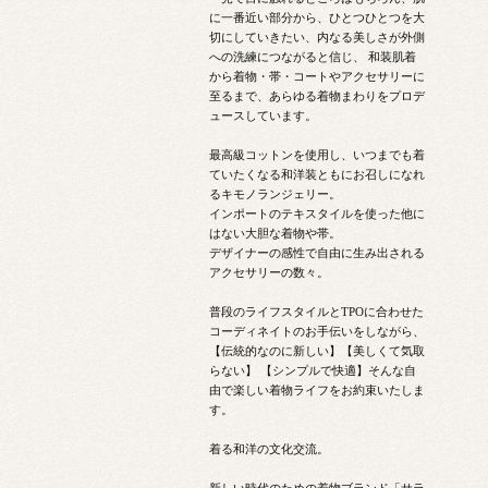
に一番近い部分から、ひとつひとつを大
切にしていきたい、内なる美しさが外側
への洗練につながると信じ、 和装肌着
から着物・帯・コートやアクセサリーに
至るまで、あらゆる着物まわりをプロデ
ュースしています。
最高級コットンを使用し、いつまでも着
ていたくなる和洋装ともにお召しになれ
るキモノランジェリー。
インポートのテキスタイルを使った他に
はない大胆な着物や帯。
デザイナーの感性で自由に生み出される
アクセサリーの数々。
普段のライフスタイルとTPOに合わせた
コーディネイトのお手伝いをしながら、
【伝統的なのに新しい】【美しくて気取
らない】 【シンプルで快適】そんな自
由で楽しい着物ライフをお約束いたしま
す。
着る和洋の文化交流。
新しい時代のための着物ブランド「サラ