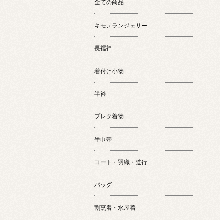
全ての商品
キモノランジェリー
長襦袢
着付け小物
半衿
プレタ着物
半巾帯
コート・羽織・道行
バッグ
割烹着・水屋着