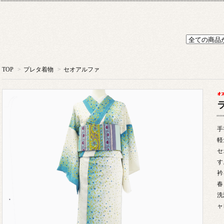
TOP
>
プレタ着物
>
セオアルファ
手
軽
セ
す
衿
春
洗
ャ