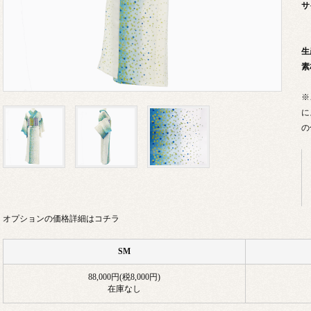
サ
生
素
※
に
の
オプションの価格詳細はコチラ
SM
88,000円(税8,000円)
在庫なし