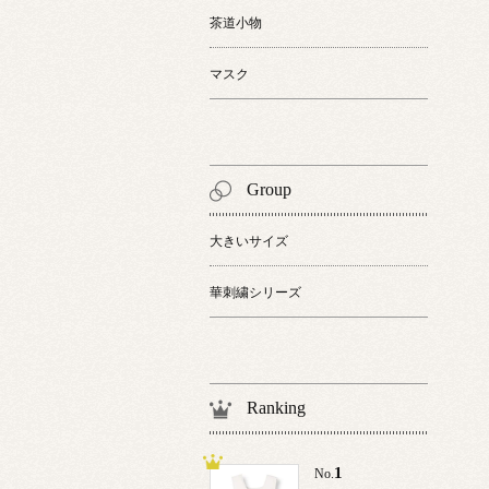
茶道小物
マスク
Group
大きいサイズ
華刺繍シリーズ
Ranking
1
No.