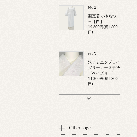
4
No.
割烹着 小さな水
玉【白】
19,800円(税1,800
円)
5
No.
洗えるエンブロイ
ダリーレース半衿
【ペイズリー】
14,300円(税1,300
円)
Other page