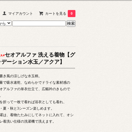
マイアカウント
カートを見る
0
セオアルファ 洗える着物【グ
ラデーション水玉／アクア】
書き風の涼しげな水玉柄。
量で吸水速乾、なめらかでドライな素材感の
オアルファの単衣仕立て、広幅衿のきもので
。
を折って一枚で着れば浴衣としても着れ、
・夏・秋と3シーズン楽しめます。
濯は、着物たたみにしてネットに入れて、オシ
レ着洗い仕様の洗濯機で洗えます。