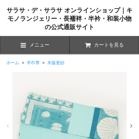
サラサ・デ・サラサ オンラインショップ｜キ
モノランジェリー・長襦袢・半衿・和装小物
の公式通販サイト
メニュー
カートを見る
ホーム
>
半巾帯
>
木版更紗